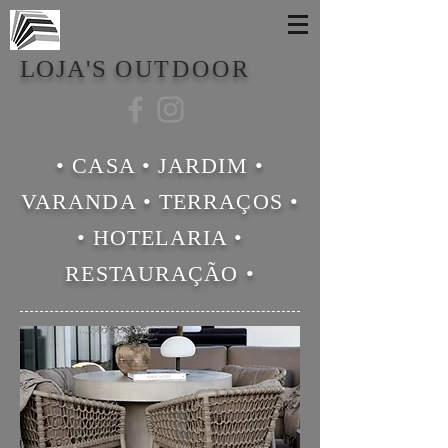
LOJA'S
OUTDOOR
• CASA • JARDIM •
VARANDA • TERRAÇOS •
• HOTELARIA •
RESTAURAÇÃO •